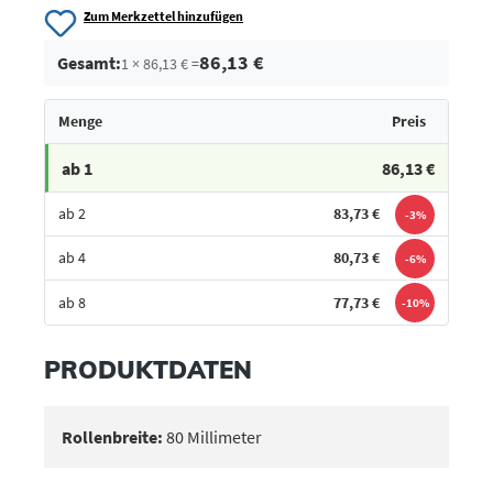
Zum Merkzettel hinzufügen
86,13 €
Gesamt:
1 × 86,13 € =
Menge
Preis
ab 1
86,13 €
ab 2
83,73 €
-3%
ab 4
80,73 €
-6%
ab 8
77,73 €
-10%
Bestes Angebot
PRODUKTDATEN
Rollenbreite:
80 Millimeter