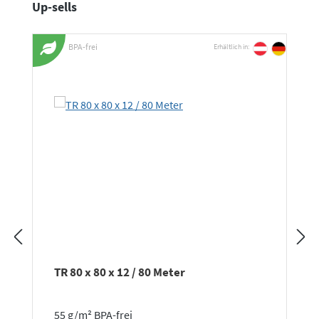
Produktgalerie überspringen
Up-sells
BPA-frei
Erhältlich in:
TR 80 x 80 x 12 / 80 Meter
55 g/m² BPA-frei