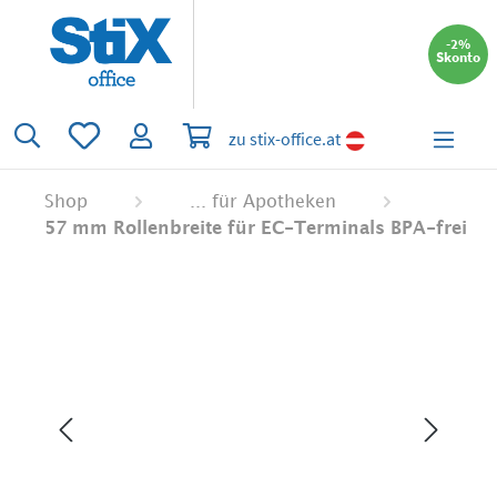
alt springen
-2%
Skonto
Du hast 0 Produkte auf dem Merkzettel
Warenkorb enthält 0 Positionen. Der 
zu stix-office.at
Shop
... für Apotheken
57 mm Rollenbreite für EC-Terminals BPA-frei
Bildergalerie überspringen