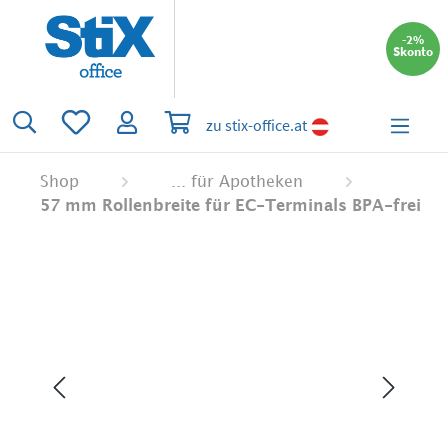
alt springen
-2%
Skonto
Du hast 0 Produkte auf dem Merkzettel
Warenkorb enthält 0 Positionen. Der 
zu stix-office.at
Shop
... für Apotheken
57 mm Rollenbreite für EC-Terminals BPA-frei
Bildergalerie überspringen