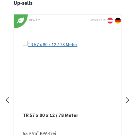
Produktgalerie überspringen
Up-sells
BPA-frei
Erhältlich in:
TR 57 x 80 x 12 / 78 Meter
55 g/m² BPA-frei