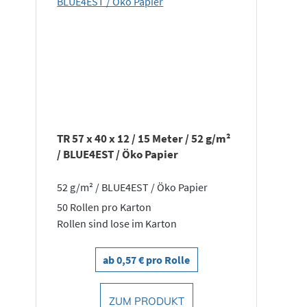
TR 57 x 40 x 12 / 15 Meter / 52 g/m²
A
/ BLUE4EST / Öko Papier
52 g/m² / BLUE4EST / Öko Papier
5
"
50 Rollen pro Karton
Rollen sind lose im Karton
5
1
ab 0,57 € pro Rolle
ZUM PRODUKT