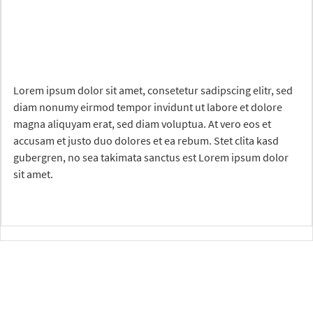
Lorem ipsum dolor sit amet, consetetur sadipscing elitr, sed
diam nonumy eirmod tempor invidunt ut labore et dolore
magna aliquyam erat, sed diam voluptua. At vero eos et
accusam et justo duo dolores et ea rebum. Stet clita kasd
gubergren, no sea takimata sanctus est Lorem ipsum dolor
sit amet.