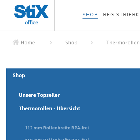
alt springen
SHOP
REGISTRIER
 springen
ation springen
Home
Shop
Thermorollen
Shop
Unsere Topseller
Thermorollen - Übersicht
112 mm Rollenbreite BPA-frei