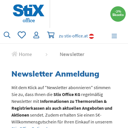
alt springen
-2%
Skonto
Du hast 0 Produkte auf dem Merkzettel
Warenkorb enthält 0 Positionen. Der 
zu stix-office.at
Home
Newsletter
Newsletter Anmeldung
Mit dem Klick auf "Newsletter abonnieren" stimmen
Sie zu, dass Ihnen die
Stix Office KG
regelmäßig
Newsletter mit
Informationen zu Thermorollen &
Registrierkassen als auch aktuellen Angeboten und
Aktionen
sendet. Zudem erhalten Sie einen 5€-
Willkommensgutschein für Ihren Einkauf in unserem