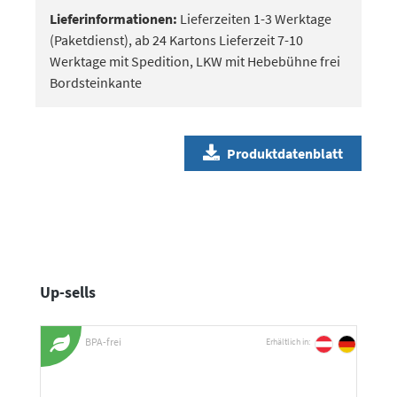
Lieferinformationen:
Lieferzeiten 1-3 Werktage
(Paketdienst), ab 24 Kartons Lieferzeit 7-10
Werktage mit Spedition, LKW mit Hebebühne frei
Bordsteinkante
Produktdatenblatt
Produktgalerie überspringen
Up-sells
BPA-frei
Erhältlich in: