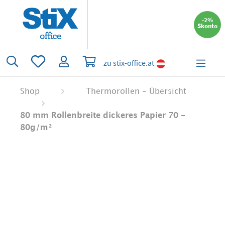
alt springen
-2%
Skonto
Du hast 0 Produkte auf dem Merkzettel
Warenkorb enthält 0 Positionen. Der 
zu stix-office.at
Shop
Thermorollen - Übersicht
80 mm Rollenbreite dickeres Papier 70 -
80g/m²
Bildergalerie überspringen