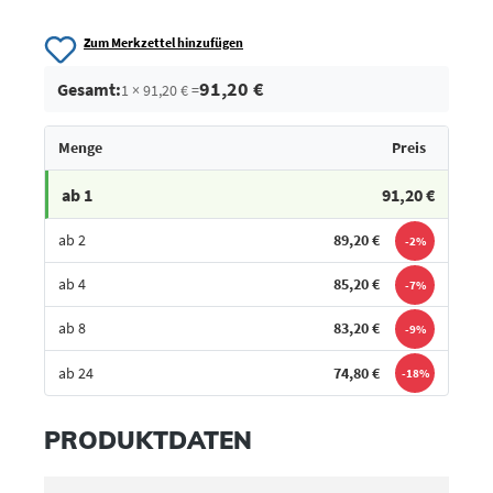
Zum Merkzettel hinzufügen
91,20 €
Gesamt:
1 × 91,20 € =
Menge
Preis
ab 1
91,20 €
ab 2
89,20 €
-2%
ab 4
85,20 €
-7%
ab 8
83,20 €
-9%
ab 24
74,80 €
-18%
Bestes Angebot
PRODUKTDATEN