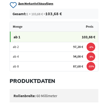
Zum Merkzettel hinzufügen
103,68 €
Gesamt:
1 × 103,68 € =
Menge
Preis
ab 1
103,68 €
ab 2
97,28 €
-6%
ab 4
94,08 €
-9%
ab 8
87,68 €
-15%
Bestes Angebot
PRODUKTDATEN
Rollenbreite:
60 Millimeter