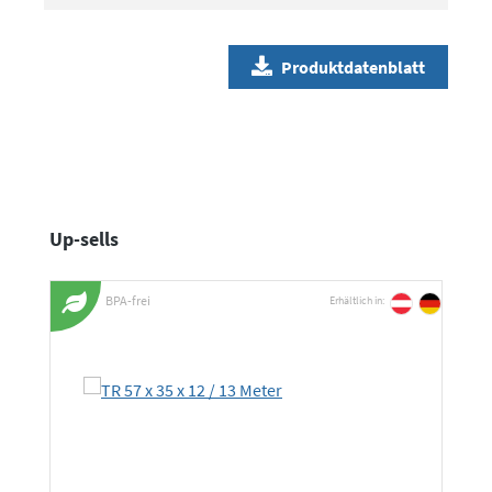
Produktdatenblatt
Produktgalerie überspringen
Up-sells
BPA-frei
Erhältlich in: