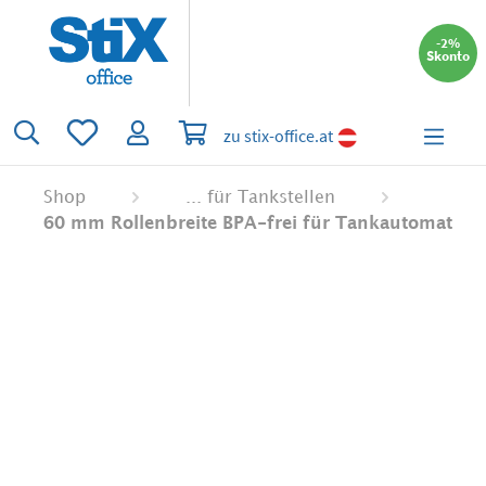
alt springen
-2%
Skonto
Du hast 0 Produkte auf dem Merkzettel
Warenkorb enthält 0 Positionen. Der 
zu stix-office.at
Shop
... für Tankstellen
60 mm Rollenbreite BPA-frei für Tankautomat
Bildergalerie überspringen