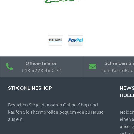
Office-Telefon
Schreiben Si
+43 5223 46 0 74
zum Kontaktfo
STIX ONLINESHOP
NEWS
HOLE
Besuchen Sie jetzt unseren Online-Shop und
kaufen Sie Thermorollen bequem von zu Hause
Melden 
aus ein.
einen 
unsere
sich j