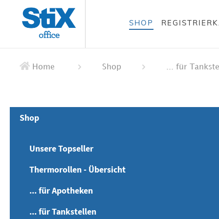
alt springen
SHOP
REGISTRIER
 springen
ation springen
Home
Shop
... für Tankst
Shop
Unsere Topseller
Thermorollen - Übersicht
... für Apotheken
... für Tankstellen