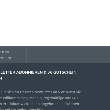
e uns
rmular
LETTER ABONNIEREN & 5€ GUTSCHEIN
N
Sie sich für unseren Newsletter an & erhalten Sie
5€ Willkommensgutschein, regelmäßige Infos zu
n Produkten & aktuellen Angeboten. Sie können
ederzeit kostenlos abmelden!