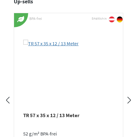
Produktgalerie überspringen
Up-sells
BPA-frei
Erhältlich in:
TR 57 x 35 x 12 / 13 Meter
52 g/m² BPA-frei