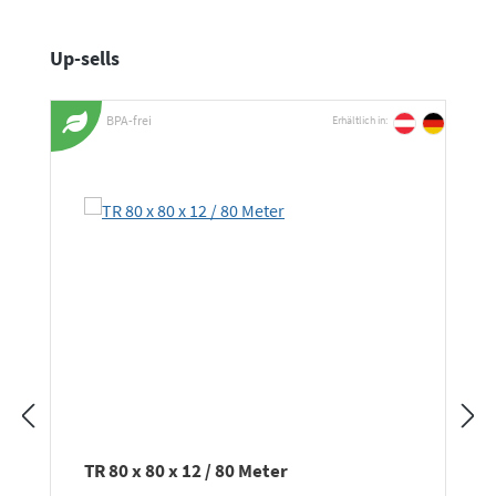
Produktgalerie überspringen
Up-sells
BPA-frei
Erhältlich in:
TR 80 x 80 x 12 / 80 Meter