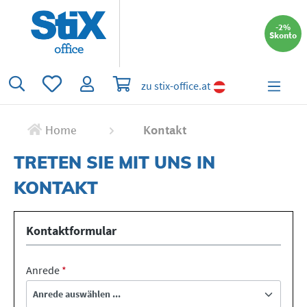
alt springen
-2%
Skonto
Du hast 0 Produkte auf dem Merkzettel
Warenkorb enthält 0 Positionen. Der 
zu stix-office.at
Home
Kontakt
TRETEN SIE MIT UNS IN
KONTAKT
Kontaktformular
Anrede
*