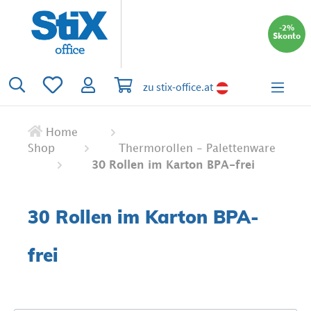
alt springen
-2%
Skonto
Du hast 0 Produkte auf dem Merkzettel
Warenkorb enthält 0 Positionen. Der 
zu stix-office.at
Home
Shop
Thermorollen - Palettenware
30 Rollen im Karton BPA-frei
30 Rollen im Karton BPA-
frei